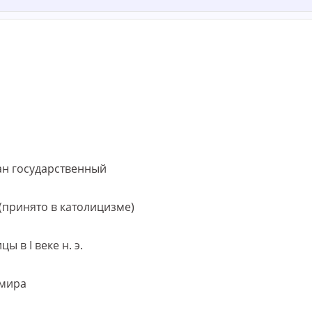
ран государственный
(принято в католицизме)
ы в I веке н. э.
 мира