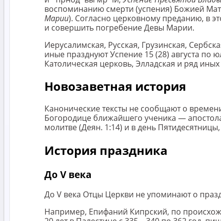
воспоминанию смерти (успения) Божией Мате
Марии
). Согласно церковному преданию, в э
и совершить погребение Девы Марии.
Иерусалимская, Русская, Грузинская, Сербск
иные празднуют Успение 15 (28) августа по ю
Католическая церковь, Элладская и ряд ины
Новозаветная история
Канонические тексты не сообщают о времени
Богородице ближайшего ученика — апостола
молитве (Деян. 1:14) и в день Пятидесятницы, 
История праздника
До V века
До V века Отцы Церкви не упоминают о праз
Например, Епифаний Кипрский, по происхож
20 лет в Палестине с 335—340 по 362 год, п