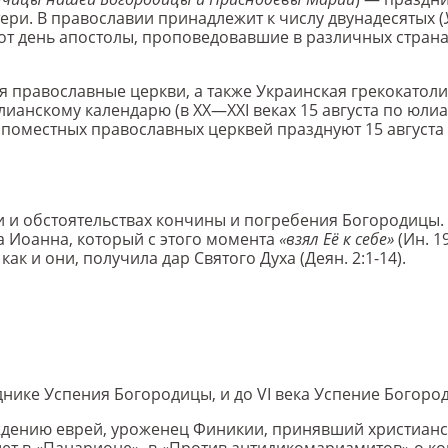
ри. В православии принадлежит к числу двунадесятых (
тот день апостолы, проповедовавшие в различных стран
ая православные церкви, а также Украинская грекокатол
лианскому календарю (в XX—XXI веках 15 августа по юли
х поместных православных церквей празднуют 15 августа
 и обстоятельствах кончины и погребения Богородицы. 
 Иоанна, который с этого момента
«взял Её к себе»
(Ин. 1
как и они, получила дар Святого Духа (Деян. 2:1-14).
днике Успения Богородицы, и до VI века Успение Богоро
дению еврей, уроженец Финикии, принявший христианс
ишет в «Панарионе», в «Против антидикомариамитов» о 