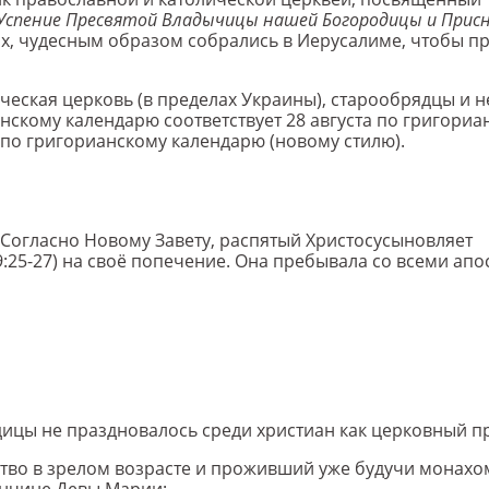
Успение Пресвятой Владычицы нашей Богородицы и Прис
ах, чудесным образом собрались в Иерусалиме, чтобы п
ическая церковь (в пределах Украины), старообрядцы и 
анскому календарю соответствует 28 августа по григориа
 по григорианскому календарю (новому стилю).
Согласно Новому Завету, распятый Христосусыновляет
9:25-27) на своё попечение. Она пребывала со всеми апо
дицы не праздновалось среди христиан как церковный п
тво в зрелом возрасте и проживший уже будучи монахо
кончине Девы Марии: