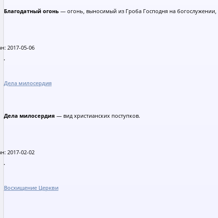
Благодатный огонь
— огонь, выносимый из Гроба Господня на богослужении,
н: 2017-05-06
Дела милосердия
Дела милосердия
— вид христианских поступков.
н: 2017-02-02
Восхищение Церкви