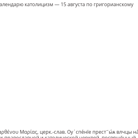
 календарю католицизм — 15 августа по григорианскому
αρθένου Μαρίας, церк.-слав. Ѹ҆спе́нїе прест҃ы́ѧ влчцы н
ик православной и католической церквей, посвящённый