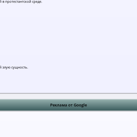
 в протестантской среде.
й злую сущность.
Реклама от Google