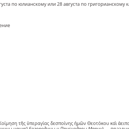
вгуста по юлианскому или 28 августа по григорианскому
ение
 Κοίμηση τῆς ὑπεραγίας δεσποίνης ἡμῶν Θεοτόκου καὶ ἀειπ
ычицы нашей Богородицы и Приснодевы Марии
) — праздн