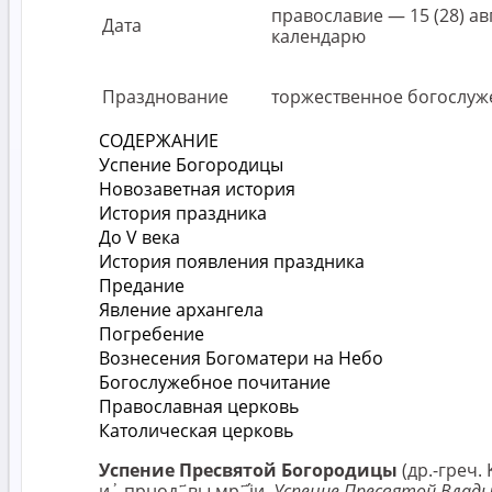
православие — 15 (28) а
Дата
календарю
Празднование
торжественное богослуж
СОДЕРЖАНИЕ
Успение Богородицы
Новозаветная история
История праздника
До V века
История появления праздника
Предание
Явление архангела
Погребение
Вознесения Богоматери на Небо
Богослужебное почитание
Православная церковь
Католическая церковь
Успение Пресвятой Богородицы
(др.-греч.
и҆ прнод҃вы мр҃і́и,
Успение Пресвятой Влад