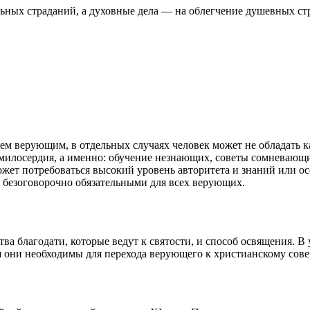
ьных страданий, а духовные дела — на облегчение душевных ст
сем верующим, в отдельных случаях человек может не обладать к
милосердия, а именно: обучение незнающих, советы сомневающ
жет потребоваться высокий уровень авторитета и знаний или ос
 безоговорочно обязательными для всех верующих.
тва благодати, которые ведут к святости, и способ освящения. 
я они необходимы для перехода верующего к христианскому сове