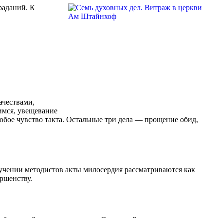
раданий. К
ачествами,
имся, увещевание
обое чувство такта. Остальные три дела — прощение обид,
В учении методистов акты милосердия рассматриваются как
ршенству.