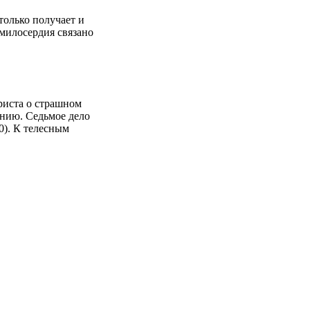
 только получает и
милосердия связано
риста о страшном
ению. Седьмое дело
0). К телесным