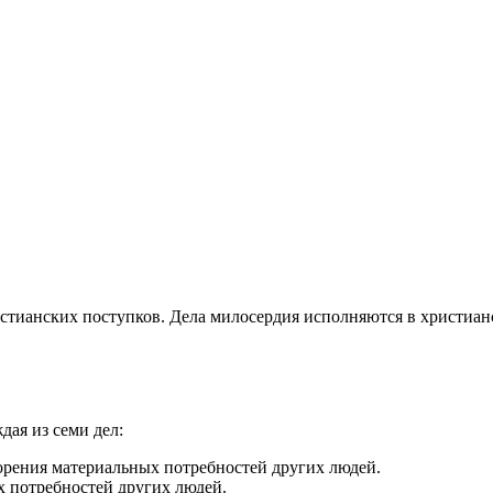
стианских поступков. Дела милосердия исполняются в христианс
дая из семи дел:
орения материальных потребностей других людей.
х потребностей других людей.