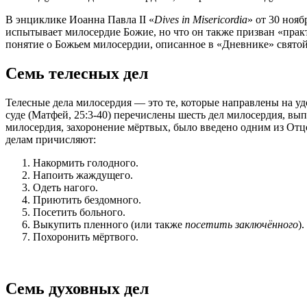
В энциклике Иоанна Павла II «
Dives in Misericordia
» от 30 нояб
испытывает милосердие Божие, но что он также призван «прак
понятие о Божьем милосердии, описанное в «Дневнике» свято
Семь телесных дел
Телесные дела милосердия — это те, которые направлены на у
суде (Матфей, 25:3-40) перечислены шесть дел милосердия, в
милосердия, захоронение мёртвых, было введено одним из Отцо
делам причисляют:
Накормить голодного.
Напоить жаждущего.
Одеть нагого.
Приютить бездомного.
Посетить больного.
Выкупить пленного (или также
посетить заключённого
).
Похоронить мёртвого.
Семь духовных дел