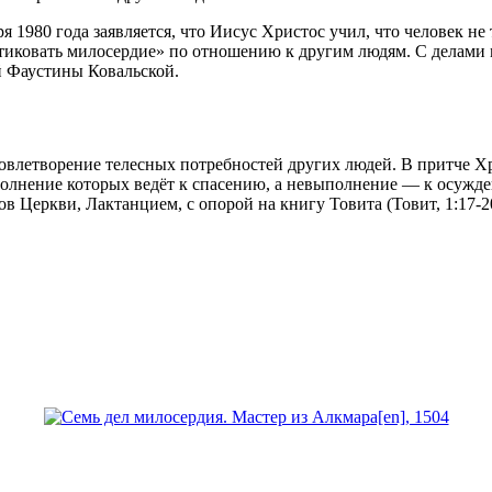
ря 1980 года заявляется, что Иисус Христос учил, что человек не
тиковать милосердие» по отношению к другим людям. С делами 
й Фаустины Ковальской.
довлетворение телесных потребностей других людей. В притче Х
ыполнение которых ведёт к спасению, а невыполнение — к осужд
в Церкви, Лактанцием, с опорой на книгу Товита (Товит, 1:17-2