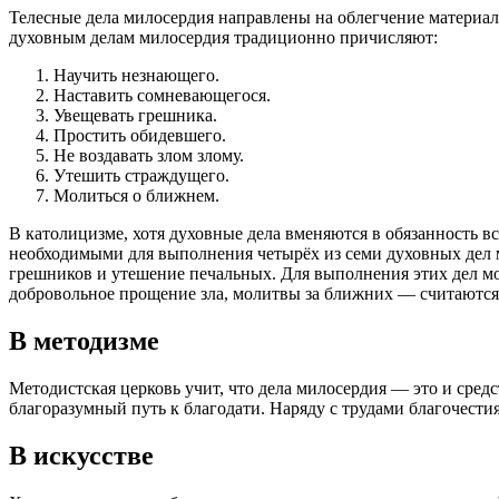
Телесные дела милосердия направлены на облегчение материал
духовным делам милосердия традиционно причисляют:
Научить незнающего.
Наставить сомневающегося.
Увещевать грешника.
Простить обидевшего.
Не воздавать злом злому.
Утешить страждущего.
Молиться о ближнем.
В католицизме, хотя духовные дела вменяются в обязанность в
необходимыми для выполнения четырёх из семи духовных дел 
грешников и утешение печальных. Для выполнения этих дел мо
добровольное прощение зла, молитвы за ближних — считаются
В методизме
Методистская церковь учит, что дела милосердия — это и средс
благоразумный путь к благодати. Наряду с трудами благочести
В искусстве