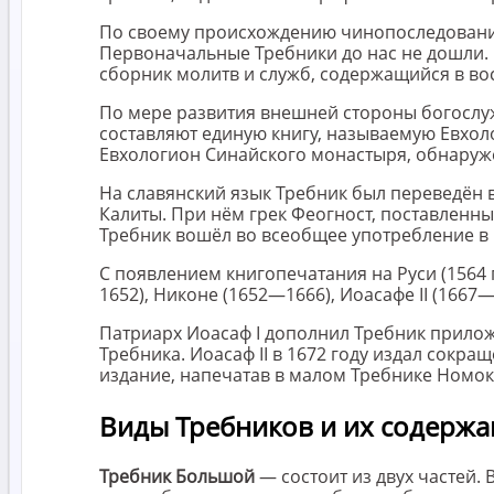
По своему происхождению чинопоследования 
Первоначальные Требники до нас не дошли. Н
сборник молитв и служб, содержащийся в во
По мере развития внешней стороны богослуж
составляют единую книгу, называемую Евхол
Евхологион Синайского монастыря, обнаруж
На славянский язык Требник был переведён 
Калиты. При нём грек Феогност, поставленны
Требник вошёл во всеобщее употребление в 
С появлением книгопечатания на Руси (1564 
1652), Никоне (1652—1666), Иоасафе II (1667
Патриарх Иоасаф I дополнил Требник прило
Требника. Иоасаф II в 1672 году издал сокр
издание, напечатав в малом Требнике Номок
Виды Требников и их содержа
Требник Большой
— состоит из двух частей.