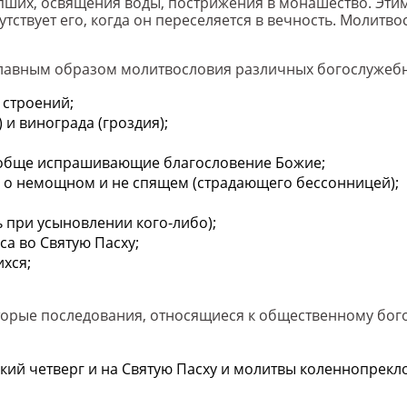
опших, освящения воды, пострижения в монашество. Эт
утствует его, когда он переселяется в вечность. Молитв
лавным образом молитвословия различных богослужебны
 строений;
и винограда (гроздия);
вообще испрашивающие благословение Божие;
х о немощном и не спящем (страдающего бессонницей);
 при усыновлении кого-либо);
са во Святую Пасху;
хся;
торые последования, относящиеся к общественному бог
икий четверг и на Святую Пасху и молитвы коленнопрек