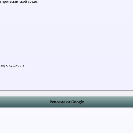
 протестантской среде.
 злую сущность.
Реклама от Google