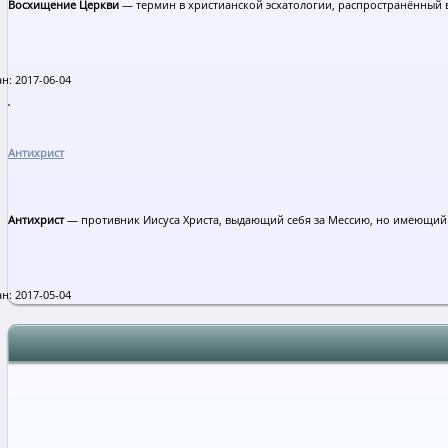
Восхищение Церкви
— термин в христианской эсхатологии, распространённый в
н: 2017-06-04
Антихрист
Антихрист
— противник Иисуса Христа, выдающий себя за Мессию, но имеющий
н: 2017-05-04