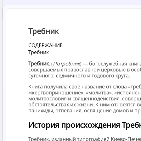
Требник
СОДЕРЖАНИЕ
Требник
Требник
, (
Потребник
) — богослужебная книг
совершаемых православной церковью в особы
суточного, седмичного и годового круга.
Книга получила своё название от слова «тре
«жертвоприношение», «молитва», «исполнен
молитвословия и священнодействия, соверша
обстоятельствах их жизни. К ним относятся 
панихиды, отпевания, освящение домов и пр
История происхождения Треб
Требник, изданный типографией Киево-Печер