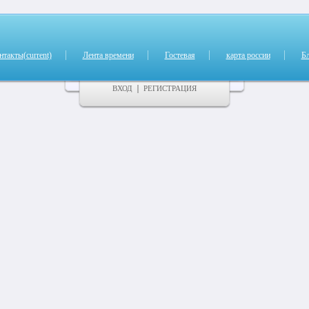
нтакты
(current)
Лента времени
Гостевая
карта россии
Б
ВХОД
РЕГИСТРАЦИЯ