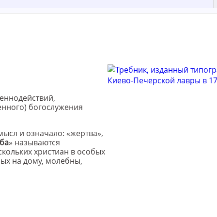
щеннодействий,
енного) богослужения
мысл и означало: «жертва»,
ба
» называются
скольких христиан в особых
ных на дому, молебны,