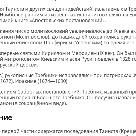
Таинств и других священнодействий, излагаемых в Тре
аиболее ранним из известных источников являются Евхол
сьмой книге «Апостольских постановлений».
ения число молитвословий увеличивалось до IX века вк
огион (Молитвослов). До наших дней сохранились рукопи
енный епископом Порфирием (Успенским) во время его п
впервые святыми Кириллом и Мефодием (IX век). Он был
й митрополитом Киевским и всея Руси, повелел в 1328 г
русской церкви.
г.) рукописные Требники исправлялись при патриархах Ф
—1672), Иоакиме (1674—1690).
жением Соборных постановлений. Требник, изданный при
ащённый вариант Большого Требника. Он получил названи
анон (в сокращённом виде).
ние
 В первой части содержатся последования Таинств (Кре