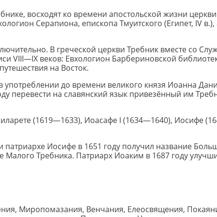
бнике, восходят ко времени апостольской жизни церкви
огион Серапиона, епископа Тмуитского (Египет, IV в.), 
лючительно. В греческой церкви Требник вместе со Сл
си VIII—IX веков: Евхологион Барбериновской библиоте
утешествия на Восток.
 в употреблении до времени великого князя Иоанна Дан
оду перевести на славянский язык привезённый им Требн
иларете (1619—1633), Иоасафе I (1634—1640), Иосифе (1
 патриархе Иосифе в 1651 году получил название Боль
е Малого Требника. Патриарх Иоаким в 1687 году улучши
щения, Миропомазания, Венчания, Елеосвящения, Покаяни