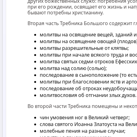
других божественных служб: погребения ус
при его рождении, освящает его жизнь и нап
бывают потребны христианину.
Вторая часть Требника Большого содержит г
молитвы на освящение вещей, зданий и
молитвы на освящение овощей (плодов) 
молитвы разрешительные от клятвы;
молитвы при начале всякого труда и 
молитва святых седми отроков Ефесски
молитва над солию (солью);
последование в сыноположение (то есть
молитвы при благословении яств и арто
последование об отроках неудобоучащи
молитвословия об отгнании злых духов.
Во второй части Требника помещены и неко
чин умовения ног в Великий четверг;
слова святого Иоанна Златоуста на Вел
молебные пения на разные случаи;