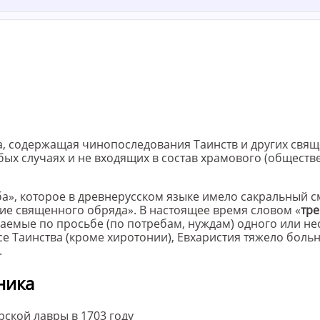
а, содержащая чинопоследования Таинств и других свя
х случаях и не входящих в состав храмового (обществ
ба», которое в древнерусском языке имело сакральный с
ие священного обряда». В настоящее время словом «
тре
емые по просьбе (по потребам, нуждам) одного или не
все Таинства (кроме хиротонии), Евхаристия тяжело боль
.
ника
ской лавры в 1703 году