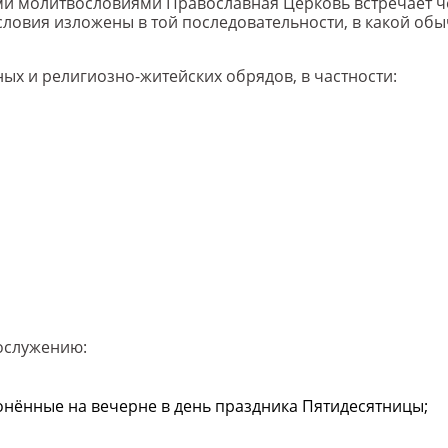
ими молитвословиями Православная Церковь встречает ч
ословия изложены в той последовательности, в какой об
х и религиозно-житейских обрядов, в частности:
ослужению:
лонённые на вечерне в день праздника Пятидесятницы;