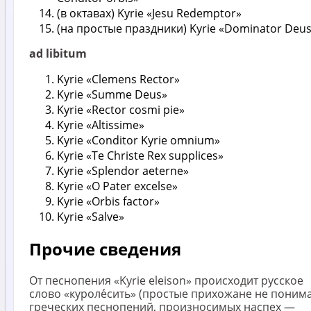
(в октавах) Kyrie «Jesu Redemptor»
(на простые праздники) Kyrie «Dominator Deu
ad libitum
Kyrie «Clemens Rector»
Kyrie «Summe Deus»
Kyrie «Rector cosmi pie»
Kyrie «Altissime»
Kyrie «Conditor Kyrie omnium»
Kyrie «Te Christe Rex supplices»
Kyrie «Splendor aeterne»
Kyrie «O Pater excelse»
Kyrie «Orbis factor»
Kyrie «Salve»
Прочие сведения
От песнопения «Kyrie eleison» происходит русское
слово «куроле́сить» (простые прихожане не поним
греческих песнопений, произносимых наспех —