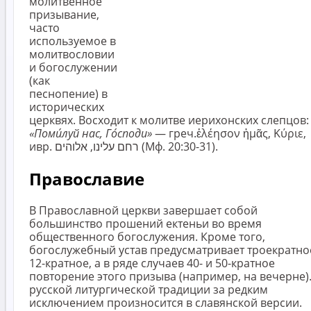
молитвенное
призывание,
часто
используемое в
молитвословии
и богослужении
(как
песнопение) в
исторических
церквях. Восходит к молитве иерихонских слепцов:
«Поми́луй нас, Го́споди»
— греч.ἐλέησον ἡμᾶς, Κύριε,
ивр. ‏רחם עלינו, אלוהים (Мф. 20:30-31).
Православие
В Православной церкви завершает собой
большинство прошений ектеньи во время
общественного богослужения. Кроме того,
богослужебный устав предусматривает троекратно
12-кратное, а в ряде случаев 40- и 50-кратное
повторение этого призыва (например, на вечерне).
русской литургической традиции за редким
исключением произносится в славянской версии.