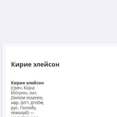
Кирие элейсон
Кирие элейсон
(греч. Κύριε
ἐλέησον, лат.
Domine miserere
,
ивр. ‏אלוהים, רחם,
рус.
Господи,
помилуй
) —