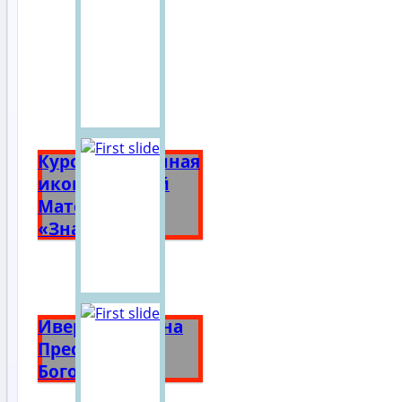
Курская Коренная
икона Божией
Матери
«Знамение»
Иверская икона
Пресвятой
Богородицы