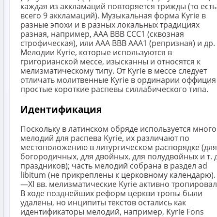
каждая из аккламаций повторяется трижды (то есть
всего 9 аккламаций). Музыкальная форма Kyrie в
разные эпохи и в разных локальных традициях
разная, например, AAA BBB CCC1 (сквозная
строфическая), или AAA BBB AAA1 (репризная) и др.
Мелодии Kyrie, которые используются в
григорианской мессе, изысканны и относятся к
мелизматическому типу. От Kyrie в мессе следует
отличать молитвенные Kyrie в ординарии оффици
простые короткие распевы силлабического типа.
Идентификация
Поскольку в латинском обряде используется много
мелодий для распева Kyrie, их различают по
местоположению в литургическом распорядке (для
богородичных, для двойных, для полудвойных и т. д
праздников); часть мелодий собрана в раздел ad
libitum (не прикреплены к церковному календарю). 
—XI вв. мелизматические Kyrie активно тропировал
В ходе позднейших реформ церкви тропы были
удалены, но инципиты текстов остались как
идентификаторы мелодий, например, Kyrie Fons