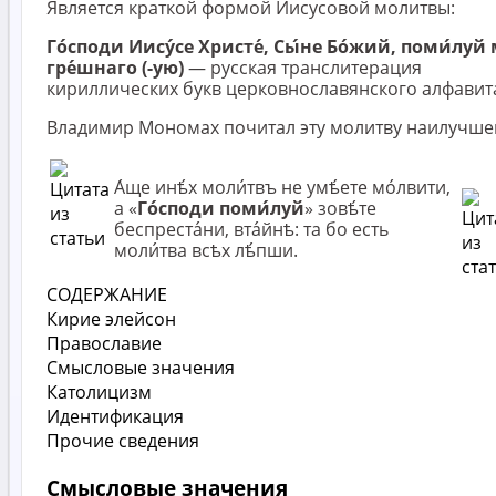
Является краткой формой Иисусовой молитвы:
Го́споди Иису́се Христе́, Сы́не Бо́жий, поми́луй
гре́шнаго (-ую)
— русская транслитерация
кириллических букв церковнославянского алфавит
Владимир Мономах почитал эту молитву наилучше
А́ще инѣ́х моли́твъ не умѣ́ете мо́лвити,
а «
Го́споди поми́луй
» зовѣ́те
беспреста́ни, вта́йнѣ: та бо есть
моли́тва всѣх лѣ́пши.
СОДЕРЖАНИЕ
Кирие элейсон
Православие
Смысловые значения
Католицизм
Идентификация
Прочие сведения
Смысловые значения