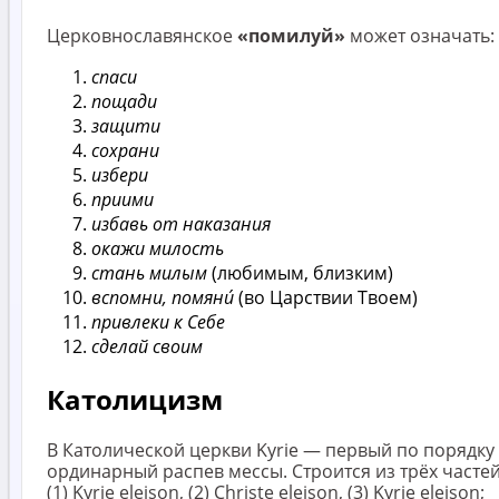
Церковнославянское
«помилуй»
может означать:
спаси
пощади
защити
сохрани
избери
приими
избавь от наказания
окажи милость
стань милым
(любимым, близким)
вспомни, помяни́
(во Царствии Твоем)
привлеки к Себе
сделай своим
Католицизм
В Католической церкви Kyrie — первый по порядку
ординарный распев мессы. Строится из трёх частей
(1) Kyrie eleison, (2) Christe eleison, (3) Kyrie eleison;