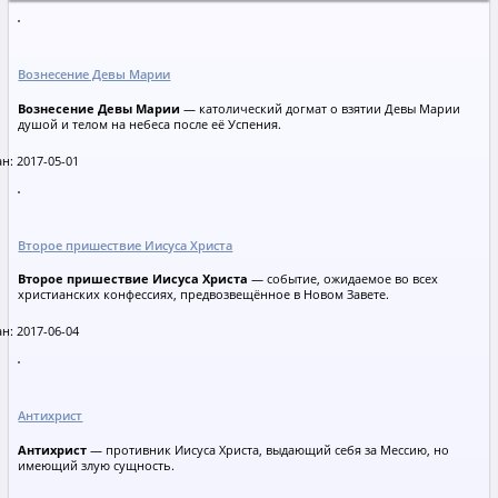
Вознесение Девы Марии
Вознесение Девы Марии
— католический догмат о взятии Девы Марии
душой и телом на небеса после её Успения.
н: 2017-05-01
Второе пришествие Иисуса Христа
Второе пришествие Иисуса Христа
— событие, ожидаемое во всех
христианских конфессиях, предвозвещённое в Новом Завете.
н: 2017-06-04
Антихрист
Антихрист
— противник Иисуса Христа, выдающий себя за Мессию, но
имеющий злую сущность.