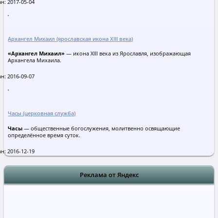
н: 2017-05-04
Архангел Михаил (ярославская икона XIII века)
«Архангел Михаил»
— икона XIII века из Ярославля, изображающая
Архангела Михаила.
н: 2016-09-07
Часы (церковная служба)
Часы
— общественные богослужения, молитвенно освящающие
определённое время суток.
н: 2016-12-19
Реклама от Яндекс