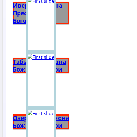
Иверская икона
Пресвятой
Богородицы
Табынская икона
Божией Матери
Озерянская икона
Божией Матери