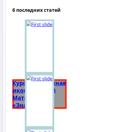
6 последних статей
Курская Коренная
икона Божией
Матери
«Знамение»