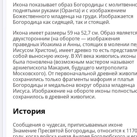
Икона показывает образ Богородицы с молитвенн
поднятыми руками (Оранта) и с изображением
Божественного младенца на груди. Изображается
Богородица как сидящей, так и стоящей.
Икона имеет размеры 59 на 52,7 см. Образ являетс
двухсторонним (на обороте — изображения
праведных Иоакима и Анны, стоящих в молении пе
Иисусом Христом), имеет древко то есть представл
собой выносную икону. В XVI века живопись иконы
была поновлена (возможным мастером называют
архиепископа Макария, будущего митрополита
Московского). От первоначальной древней живоп
сохранились только фрагменты мафория и платья
Богородицы и медальона вокруг образа младенца
Иисуса. Изображение на обороте иконы полность
сохранилось в древней живописи.
История
Сообщения о чудесах, приписываемых иконе
Знамение Пресвятой Богородицы, относится к 117
году, когда войска князя Андрея Боголюбского и ег