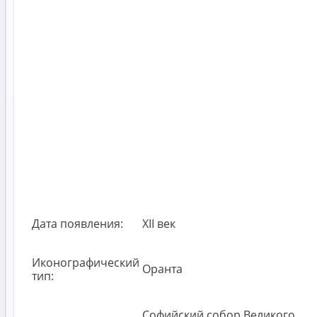
Дата появления:
XII век
Иконографический
Оранта
тип:
Софийский собор Великого