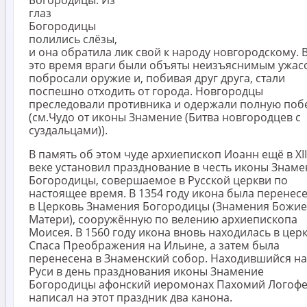
глаз
Богородицы
полились слёзы,
и она обратила лик свой к народу новгородскому. 
это время враги были объяты неизъяснимым ужас
побросали оружие и, побивая друг друга, стали
поспешно отходить от города. Новгородцы
преследовали противника и одержали полную поб
(см.Чудо от иконы Знамение (Битва новгородцев с
суздальцами)).
В память об этом чуде архиепископ Иоанн ещё в XII
веке установил празднование в честь иконы Знам
Богородицы, совершаемое в Русской церкви по
настоящее время. В 1354 году икона была перенес
в Церковь Знамения Богородицы (Знамения Божи
Матери), сооружённую по велению архиепископа
Моисея. В 1560 году икона вновь находилась в цер
Спаса Преображения на Ильине, а затем была
перенесена в Знаменский собор. Находившийся на
Руси в день празднования иконы Знамение
Богородицы афонский иеромонах Пахомий Логофе
написал на этот праздник два канона.