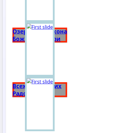
Озерянская икона
Божией Матери
Всех Скорбящих
Радость