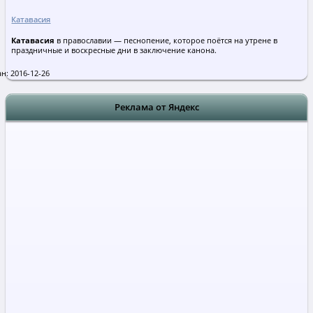
Катавасия
Катавасия
в православии — песнопение, которое поётся на утрене в
праздничные и воскресные дни в заключение канона.
н: 2016-12-26
Реклама от Яндекс