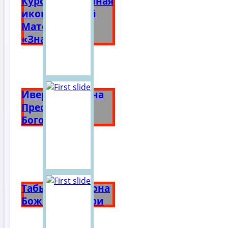
Курская Коренная
икона Божией
Матери
«Знамение»
Иверская икона
Пресвятой
Богородицы
Табынская икона
Божией Матери