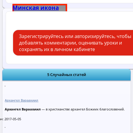
Минская икона
Божией Матери
Зарегистрируйтесь или авторизируйтесь, чтобы
добавлять комментарии, оценивать уроки и
сохранять их в личном кабинете
5 Случайных статей
Архангел Вараахиил
Архангел Вараахиил
— в христианстве архангел Божиих благословений.
н: 2017-05-05