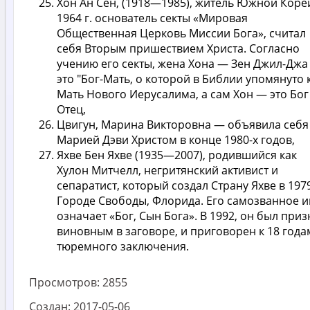
Хон Ан Сён, (1918—1985), житель Южной Кореи
1964 г. основатель секты «Мировая
Общественная Церковь Миссии Бога», считал
себя Вторым пришествием Христа. Согласно
учению его секты, жена Хона — Зен Джил-Джа
это "Бог-Мать, о которой в Библии упомянуто 
Мать Нового Иерусалима, а сам Хон — это Бог
Отец,
Цвигун, Марина Викторовна — объявила себя
Марией Дэви Христом в конце 1980-х годов,
Яхве Бен Яхве (1935—2007), родившийся как
Хулон Митчелл, негритянский активист и
сепаратист, который создал Страну Яхве в 197
Городе Свободы, Флорида. Его самозванное 
означает «Бог, Сын Бога». В 1992, он был при
виновным в заговоре, и приговорен к 18 года
тюремного заключения.
Просмотров:
2855
Создан:
2017-05-06