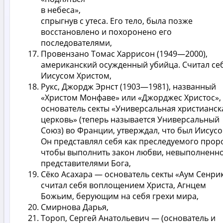
в небеса»,
спрыгнув с утеса. Его тело, была позже
восстановлено и похоронено его
последователями,
Провензано Томас Харрисон (1949—2000),
американский осужденный убийца. Считал се
Иисусом Христом,
Рукс, Джордж Эрнст (1903—1981), названный
«Христом Монфаве» или «Джорджес Христос»,
основатель секты «Универсальная христианск
церковь» (теперь называется Универсальный
Союз) во Франции, утверждал, что был Иисусо
Он представлял себя как преследуемого прор
чтобы выполнить закон любви, невыполненн
представителями Бога,
Сёко Асахара — основатель секты «Аум Сенрик
считал себя воплощением Христа, Агнцем
Божьим, берующим на себя грехи мира,
Смирнова Дарья,
Тороп, Сергей Анатольевич — (основатель и