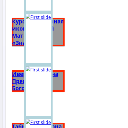
Курская Коренная
икона Божией
Матери
«Знамение»
Иверская икона
Пресвятой
Богородицы
Табынская икона