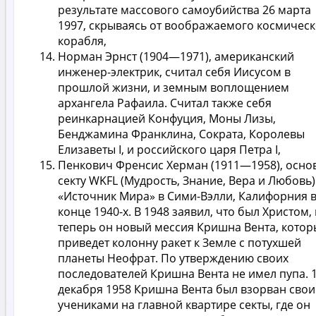
результате массового самоубийства 26 марта
1997, скрываясь от воображаемого космическ
корабля,
Норман Эрнст (1904—1971), американский
инженер-электрик, считал себя Иисусом в
прошлой жизни, и земным воплощением
архангела Рафаила. Считал также себя
реинкарнацией Конфуция, Моны Лизы,
Бенджамина Франклина, Сократа, Королевы
Елизаветы I, и российского царя Петра I,
Пенкович Френсис Херман (1911—1958), осно
секту WKFL (Мудрость, Знание, Вера и Любовь)
«Источник Мира» в Сими-Вэлли, Калифорния 
конце 1940-х. В 1948 заявил, что был Христом,
теперь он новый мессия Кришна Вента, кото
приведет колонну ракет к Земле с потухшей
планеты Неофрат. По утверждению своих
последователей Кришна Вента не имел пупа. 
декабря 1958 Кришна Вента был взорван сво
учениками на главной квартире секты, где он