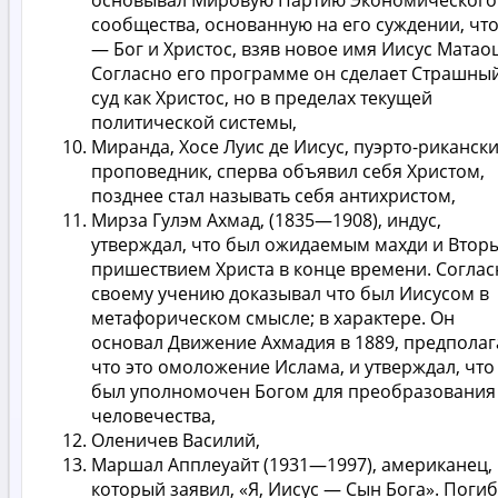
сообщества, основанную на его суждении, что
— Бог и Христос, взяв новое имя Иисус Матао
Согласно его программе он сделает Страшны
суд как Христос, но в пределах текущей
политической системы,
Миранда, Хосе Луис де Иисус, пуэрто-риканск
проповедник, сперва объявил себя Христом,
позднее стал называть себя антихристом,
Мирза Гулэм Ахмад, (1835—1908), индус,
утверждал, что был ожидаемым махди и Втор
пришествием Христа в конце времени. Соглас
своему учению доказывал что был Иисусом в
метафорическом смысле; в характере. Он
основал Движение Ахмадия в 1889, предполаг
что это омоложение Ислама, и утверждал, что
был уполномочен Богом для преобразования
человечества,
Оленичев Василий,
Маршал Апплеуайт (1931—1997), американец,
который заявил, «Я, Иисус — Сын Бога». Погиб