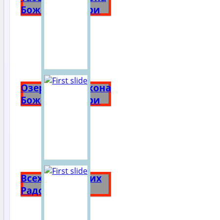
Божией Матери
Озерянская икона
Божией Матери
Всех Скорбящих
Радость