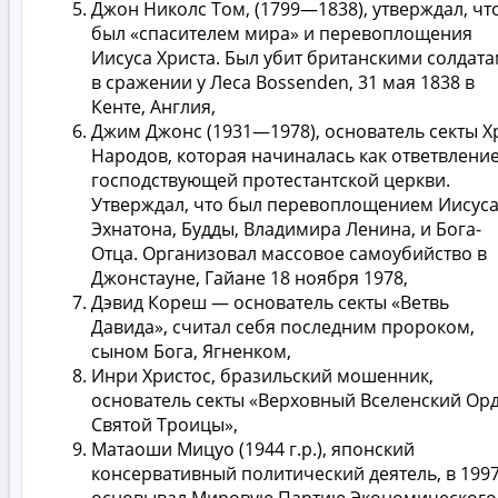
Джон Николс Том, (1799—1838), утверждал, чт
был «спасителем мира» и перевоплощения
Иисуса Христа. Был убит британскими солдат
в сражении у Леса Bossenden, 31 мая 1838 в
Кенте, Англия,
Джим Джонс (1931—1978), основатель секты Х
Народов, которая начиналась как ответвлени
господствующей протестантской церкви.
Утверждал, что был перевоплощением Иисуса
Эхнатона, Будды, Владимира Ленина, и Бога-
Отца. Организовал массовое самоубийство в
Джонстауне, Гайане 18 ноября 1978,
Дэвид Кореш — основатель секты «Ветвь
Давида», считал себя последним пророком,
сыном Бога, Ягненком,
Инри Христос, бразильский мошенник,
основатель секты «Верховный Вселенский Ор
Святой Троицы»,
Матаоши Мицуо (1944 г.р.), японский
консервативный политический деятель, в 199
основывал Мировую Партию Экономического