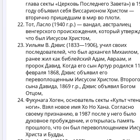
глава секты «Церковь Последнего Завета») в 1
году объявил себя Виссарионом Христом —
вторично пришедшим в мир во плоти.
Тот, Ласло (1940 г.р.) — вандал, австралиец
венгерского происхождения, который утвержд
что был Иисусом Христом,
Уильям В. Дэвис (1833—1906), учил своих
последователей, что был архангел Михаилом,
ранее жил как библейский Адам, Авраам, и
пророк Давид. Когда его сын Артур родился 1
февраля 1868, Дэвис объявил его
перевоплощенным Иисусом Христом. Второг
сына Давида, 1869 г.р., Дэвис объявил Богом
Отцом,
Фукунага Хоген, основатель секты «Культ чтен
ноги». Взял новое имя Хо Но Хана. Согласно
своему признанию, в 1987 после у него было
духовное пробуждение, и открылась память
прошлого, что он был перевоплощением Иис
Христа и Будды,