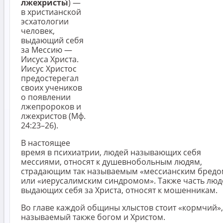
лжехристы́
) —
в христианской
эсхатологии
человек,
выдающий себя
за Мессию —
Иисуса Христа.
Иисус Христос
предостерегал
своих учеников
о появлении
лжепророков и
лжехристов (Мф.
24:23–26).
В настоящее
время в психиатрии, людей называющих себя
мессиями, относят к душевнобольным людям,
страдающим так называемым «мессианским бредо
или «иерусалимским синдромом». Также часть люд
выдающих себя за Христа, относят к мошенникам.
Во главе каждой общины хлыстов стоит «кормчий»,
называемый также богом и Христом.