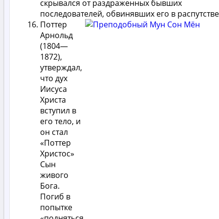
скрывался от раздраженных бывших
последователей, обвинявших его в распутстве
Поттер
Арнольд
(1804—
1872),
утверждал,
что дух
Иисуса
Христа
вступил в
его тело, и
он стал
«Поттер
Христос»
Сын
живого
Бога.
Погиб в
попытке
«подняться