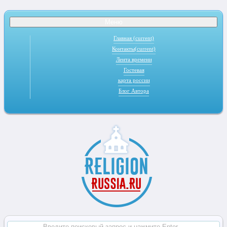
Меню
Главная
(current)
Контакты
(current)
Лента времени
Гостевая
карта россии
Блог Автора