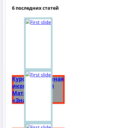
6 последних статей
Курская Коренная
икона Божией
Матери
«Знамение»