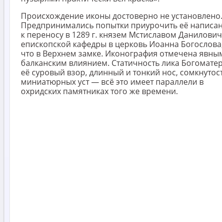
Происхождение иконы достоверно не установлено
Предпринимались попытки приурочить её написа
к переносу в 1289 г. князем Мстиславом Данилови
епископской кафедры в церковь Иоанна Богослова
что в Верхнем замке. Иконография отмечена явны
балканским влиянием. Статичность лика Богоматер
её суровый взор, длинный и тонкий нос, сомкнутос
миниатюрных уст — всё это имеет параллели в
охридских памятниках того же времени.