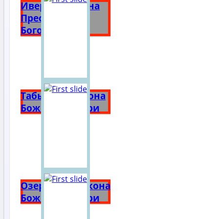
Иверская икона
Пресвятой
Богородицы
Табынская икона
Божией Матери
Озерянская икона
Божией Матери