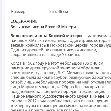
Размер
85 х 48 см
СОДЕРЖАНИЕ
Волынская икона Божией Матери
Волынская икона Божией матери
— датируемая
началом XIV века икона типа «Одигитрия», которая
веками хранилась в Покровской церкви города Луц
Один из древнейших памятников живописи,
сохранившихся на западе Украины.
Когда в 1962 году на этот небольшой (85 х 48 см)
памятник древнерусской живописи обратила
внимание искусствовед Л. С. Миляева, «икона почт
сплошь была закрыта грубой безвкусной бархатно
ризой; лишь небольшие прорези на ней открывал
лицо Марии и младенца». Образ был раскрыт от
позднейших наслоений и передан в экспозицию
Национального художественного музея в Киеве. В
феврале 2012 года сообщалось, что из-за падения
температуры в помещениях музея на иконе «пошл
пузырями практически вся краска».