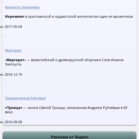
Архангел Иеремиил
Иеремиил
в христианской и иудаистской ангелологии один из архангелов.
н: 2017-05-04
Маргарит
«
Маргарит
» — византийский и древнерусский сборники Слов Иоанна
Златоуста.
н: 2016-12-19
Троица (икона Рублёва)
«Троица»
— икона Святой Троицы, написанная Андреем Рублёвым в XV
веке.
н: 2016-09-09
Реклама от Яндекс