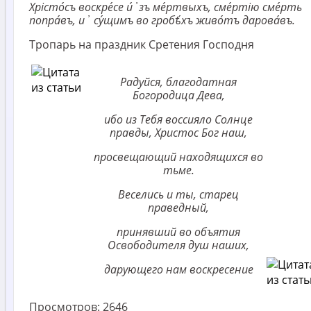
Хрісто́съ воскре́се и́҆зъ ме́ртвыхъ, сме́ртію сме́рть
попра́въ, и҆ су́щимъ во гробѣ́хъ живо́тъ дарова́въ.
Тропарь на праздник Сретения Господня
Радуйся, благодатная
Богородица Дева,
ибо из Тебя воссияло Солнце
правды, Христос Бог наш,
просвещающий находящихся во
тьме.
Веселись и ты, старец
праведный,
принявший во объятия
Освободителя душ наших,
дарующего нам воскресение
Просмотров:
2646