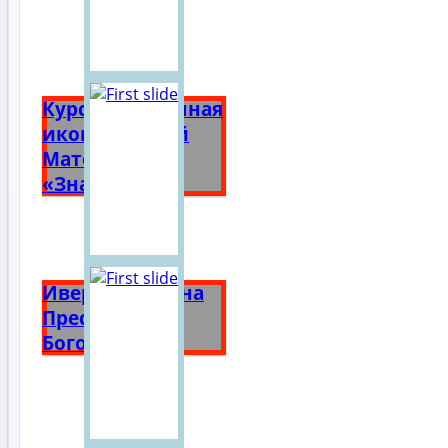
Курская Коренная
икона Божией
Матери
«Знамение»
Иверская икона
Пресвятой
Богородицы