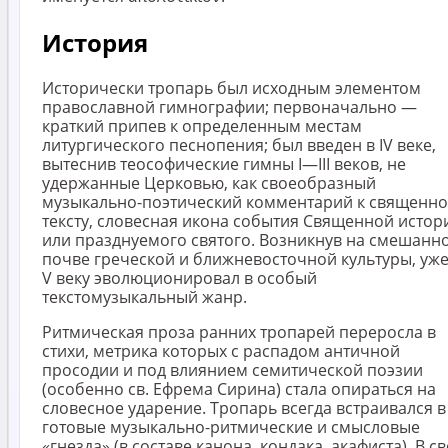
История
Исторически тропарь был исходным элементом
православной гимнографии; первоначально —
краткий припев к определенным местам
литургического песнопения; был введен в IV веке,
вытеснив теософические гимны I—III веков, не
удержанные Церковью, как своеобразный
музыкально-поэтический комментарий к священн
тексту, словесная икона события Священной истор
или празднуемого святого. Возникнув на смешанн
почве греческой и ближневосточной культуры, уже
V веку эволюционировал в особый
текстомузыкальный жанр.
Ритмическая проза ранних тропарей переросла в
стихи, метрика которых с распадом античной
просодии и под влиянием семитической поэзии
(особенно св. Ефрема Сирина) стала опираться на
словесное ударение. Тропарь всегда встраивался в
готовые музыкально-ритмические и смысловые
«гнезда» (в составе канона, кондака, акафиста). В с