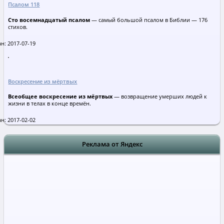
Псалом 118
Сто восемнадцатый псалом
— самый большой псалом в Библии — 176
стихов.
н: 2017-07-19
Воскресение из мёртвых
Всеобщее воскресение из мёртвых
— возвращение умерших людей к
жизни в телах в конце времён.
н: 2017-02-02
Реклама от Яндекс