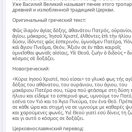
Уже Василий Великий называет пение этого тропа
древней и излюбленной традицией Церкви.
Оригинальный греческий текст:
Φῶς ἱλαρὸν ἁγίας δόξης, ἀθανάτου Πατρός, οὐρανίου
ἁγίου, μάκαρος, Ἰησοῦ Χριστέ, ἐλθόντες ἐπὶ τὴν ἡλίου
δύσιν, ἰδόντες φῶς ἑσπερινόν, ὑμνοῦμεν Πατέρα, Υἱόν
καὶ ἅγιον Πνεῦμα, Θεόν, Ἄξιόν σε ἐν πᾶσι καιροῖς
ὑμνεῖσθαι φωναῖς αἰσίαις, Υἱὲ Θεοῦ, ζωὴν ὁ διδοὺς • δι
κόσμος σὲ δοξάζει.
Новогреческий:
<Kύριε Ιησού Χριστέ, πού είσαι> το γλυκό φως τής αγ
δόξας του αθάνατου, του ουράνιου, του άγιου, του
μακάριου Πατέρα σου, τώρα πού φτάσαμε στη δύση 
ήλιου και είδαμε το εσπερινό φως, υμνούμε τον Πατέ
εσένα τον Υιό και το Άγιο Πνεύμα, τον ένα Θεό. Πρέπ
σε κάθε ώρα και στιγμή να σε υμνούμε με καθαρές ψ
και χαρούμενες φωνές, Υιέ Θεού γιατί εσύ δίνεις τη ζ
και γι αυτό ο κόσμος σε δοξάζει.
Церковнославянский перевод: