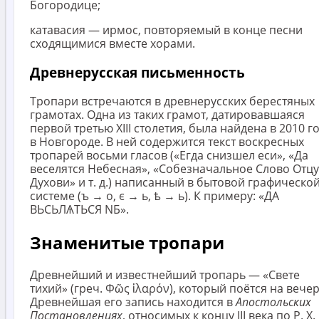
Богородице;
катавасия — ирмос, повторяемый в конце песни
сходящимися вместе хорами.
Древнерусская письменность
Тропари встречаются в древнерусских берестяных
грамотах. Одна из таких грамот, датировавшаяся
первой третью XIII столетия, была найдена в 2010 г
в Новгороде. В ней содержится текст воскресных
тропарей восьми гласов («Егда снизшел еси», «Да
веселятся Небесная», «Собезначальное Слово Отцу
Духови» и т. д.) написанный в бытовой графическо
системе (ъ → о, є → ь, ѣ → ь). К примеру: «ДА
ВЬСЬЛѦТЬСЯ NБ».
Знаменитые тропари
Древнейший и известнейший тропарь — «Свете
тихий» (греч. Φῶς ἱλαρόν), который поётся на вечер
Древнейшая его запись находится в
Апостольских
Постановлениях
, относимых к концу III века по Р. Х.