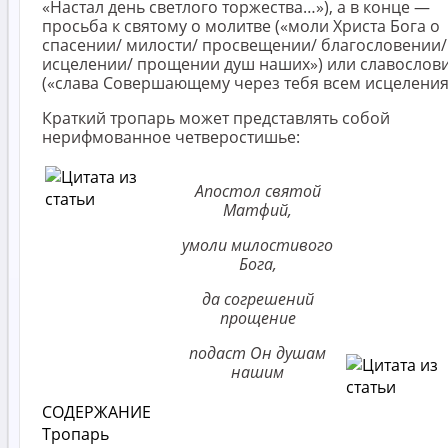
«Настал день светлого торжества…»), а в конце —
просьба к святому о молитве («моли Христа Бога о
спасении/ милости/ просвещении/ благословении/
исцелении/ прощении душ наших») или славослов
(«слава Совершающему через тебя всем исцеления
Краткий тропарь может представлять собой
нерифмованное четверостишье:
Апостол святой
Матфий,
умоли милостивого
Бога,
да согрешений
прощение
подаст Он душам
нашим
СОДЕРЖАНИЕ
Тропарь