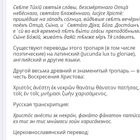
Свѣ́те Ти́хій святы́я сла́вы, безсме́ртнаго Отца̀
небе́снаго, свята́го блаже́ннаго, Іису́се Хрістѐ:
прише́дше на за́падъ со́лнца, ви́дѣвше свѣ́тъ вече́рні
пое́мъ Отца̀, Сы́на, и҆ Свята́го Ду́ха, Бо́га. Досто́инъ
е҆сѝ во вся̀ времена̀ пѣ́тъ бы́ти гла́сы преподо́бными
Сы́не Бо́жій, живо́тъ дая́й: тѣ́мже мі́ръ Тя́ сла́витъ.
Существуют переводы этого тропаря (в том числе
поэтические) на латинский (Jucunda lux tu gloriae),
английский и другие языки.
Другой весьма древний и знаменитый тропарь — в
честь Воскресения Христова:
Χριστὸς ἀνέστη ἐκ νεκρῶν θανάτῳ θάνατον πατήσας,
τοῖς ἐν τοῖς μνήμασι ζωὴν χαρισάμενος.
Русская транскрипция:
Христо́с ане́сти эк некро́н, фана́то фа́натон пати́са
кэ тис эн тис мни́маси зои́н хариса́мэнос.
Церковнославянский перевод: