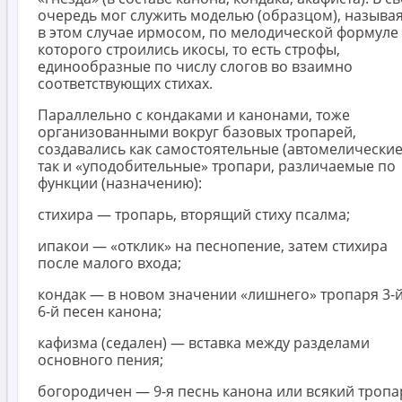
очередь мог служить моделью (образцом), называ
в этом случае ирмосом, по мелодической формуле
которого строились икосы, то есть строфы,
единообразные по числу слогов во взаимно
соответствующих стихах.
Параллельно с кондаками и канонами, тоже
организованными вокруг базовых тропарей,
создавались как самостоятельные (автомелические
так и «уподобительные» тропари, различаемые по
функции (назначению):
стихира — тропарь, вторящий стиху псалма;
ипакои — «отклик» на песнопение, затем стихира
после малого входа;
кондак — в новом значении «лишнего» тропаря 3-й
6-й песен канона;
кафизма (седален) — вставка между разделами
основного пения;
богородичен — 9-я песнь канона или всякий тропа