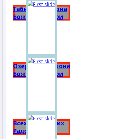
Табынская икона
Божией Матери
Озерянская икона
Божией Матери
Всех Скорбящих
Радость