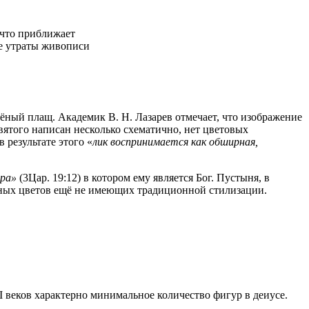
 что приближает
е утраты живописи
ёный плащ. Академик В. Н. Лазарев отмечает, что изображение
святого написан несколько схематично, нет цветовых
результате этого «
лик воспринимается как обширная,
тра»
(3Цар. 19:12) в котором ему является Бог. Пустыня, в
сных цветов ещё не имеющих традиционной стилизации.
 веков характерно минимальное количество фигур в деиусе.