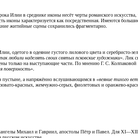
рока Илии в среднике иконы несёт черты романского искусства,
ть иконы характеризуется как посредственная. Имеются больши
ижние житийные сцены сохранились фрагментарно.
и, одетого в одеяние густого лилового цвета и серебристо-зел
ак любили наделять своих святых псковские художники
». Лик 
ны только на выступающие части. По мнению Г. С. Колпаковой в 
ая поверхность
».
 в пустыне, а напряжённо вслушивающимся в
«веяние тихого ве
 розовато-красных, жемчужно-серых, фиолетовых и оранжево-кра
ангелы Михаил и Гавриил, апостолы Пётр и Павел. Для XI—XIII
 русском искусстве.