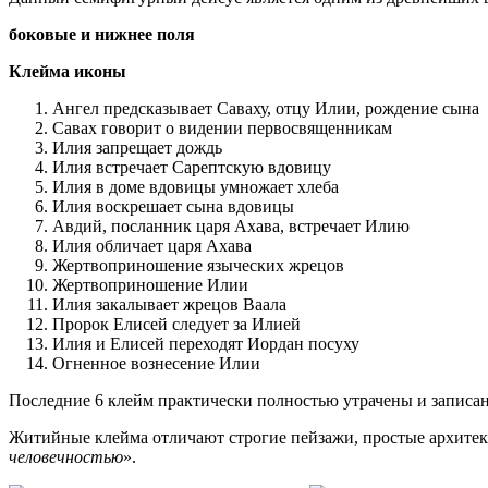
боковые и нижнее поля
Клейма иконы
Ангел предсказывает Саваху, отцу Илии, рождение сына
Савах говорит о видении первосвященникам
Илия запрещает дождь
Илия встречает Сарептскую вдовицу
Илия в доме вдовицы умножает хлеба
Илия воскрешает сына вдовицы
Авдий, посланник царя Ахава, встречает Илию
Илия обличает царя Ахава
Жертвоприношение языческих жрецов
Жертвоприношение Илии
Илия закалывает жрецов Ваала
Пророк Елисей следует за Илией
Илия и Елисей переходят Иордан посуху
Огненное вознесение Илии
Последние 6 клейм практически полностью утрачены и записа
Житийные клейма отличают строгие пейзажи, простые архитект
человечностью
».