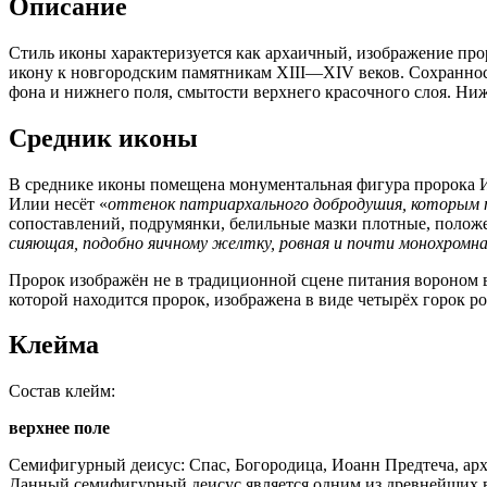
Описание
Стиль иконы характеризуется как архаичный, изображение про
икону к новгородским памятникам XIII—XIV веков. Сохраннос
фона и нижнего поля, смытости верхнего красочного слоя. Н
Средник иконы
В среднике иконы помещена монументальная фигура пророка Или
Илии несёт «
оттенок патриархального добродушия, которым т
сопоставлений, подрумянки, белильные мазки плотные, положе
сияющая, подобно яичному желтку, ровная и почти монохромн
Пророк изображён не в традиционной сцене питания вороном
которой находится пророк, изображена в виде четырёх горок
Клейма
Состав клейм:
верхнее поле
Семифигурный деисус: Спас, Богородица, Иоанн Предтеча, арх
Данный семифигурный деисус является одним из древнейших в