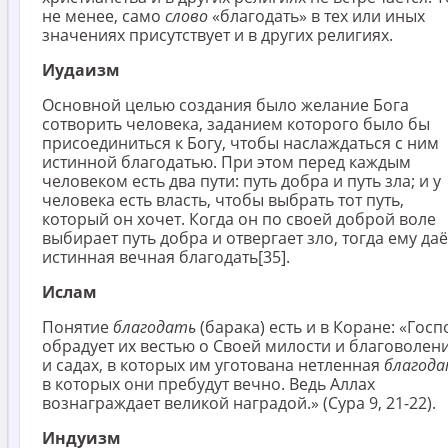
не менее, само
слово
«благодать» в тех или иных
значениях присутствует и в других религиях.
Иудаизм
Основной целью создания было желание Бога
сотворить человека, заданием которого было бы
присоединиться к Богу, чтобы наслаждаться с ним
истинной благодатью. При этом перед каждым
человеком есть два пути: путь добра и путь зла; и у
человека есть власть, чтобы выбрать тот путь,
который он хочет. Когда он по своей доброй воле
выбирает путь добра и отвергает зло, тогда ему даё
истинная вечная благодать[35].
Ислам
Понятие
благодать
(барака) есть и в Коране: «Госп
обрадует их вестью о Своей милости и благоволен
и садах, в которых им уготована нетленная
благод
в которых они пребудут вечно. Ведь Аллах
вознаграждает великой наградой.» (Сура 9, 21-22).
Индуизм