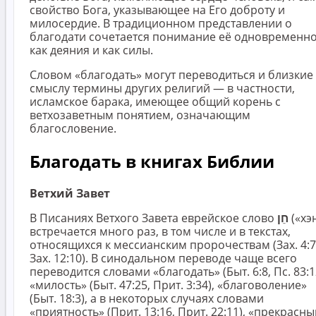
свойство Бога, указывающее на Его доброту и
милосердие. В традиционном представлении о
благодати сочетается понимание её одновременн
как деяния и как силы.
Словом «благодать» могут переводиться и близкие
смыслу термины других религий — в частности,
исламское барака, имеющее общий корень с
ветхозаветным понятием, означающим
благословение.
Благодать в книгах Библии
Ветхий Завет
В Писаниях Ветхого Завета еврейское слово
חֵן
(«хэ
встречается много раз, в том числе и в текстах,
относящихся к мессианским пророчествам (Зах. 4:7
Зах. 12:10). В синодальном переводе чаще всего
переводится словами «благодать» (Быт. 6:8, Пс. 83:1
«милость» (Быт. 47:25, Прит. 3:34), «благоволение»
(Быт. 18:3), а в некоторых случаях словами
«приятность» (Прит. 13:16, Прит. 22:11), «прекрасн