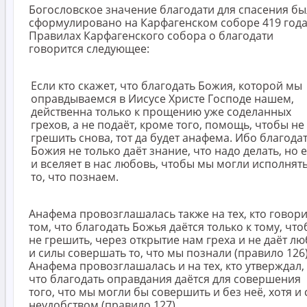
Богословское значение благодати для спасения б
сформулировано на Карфагенском соборе 419 года
Правилах Карфагенского собора о благодати
говорится следующее:
Если кто скажет, что благодать Божия, которой мы
оправдываемся в Иисусе Христе Господе нашем,
действенна только к прощению уже соделанных
грехов, а не подаёт, кроме того, помощь, чтобы не
грешить снова, тот да будет анафема. Ибо благода
Божия не только даёт знание, что надо делать, но 
и вселяет в нас любовь, чтобы мы могли исполнят
то, что познаем.
Анафема провозглашалась также на тех, кто говори
том, что благодать Божья даётся только к тому, чт
не грешить, через открытие нам греха и не даёт л
и силы совершать то, что мы познали (правило 126)
Анафема провозглашалась и на тех, кто утверждал,
что благодать оправдания даётся для совершения
того, что мы могли бы совершить и без неё, хотя и 
неудобством (правило 127).