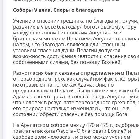
Соборы V века. Споры о благодати
Учение о спасении грешника по благодати получи
развитие в V веке благодаря богословскому спору
между епископом Гиппонским Августином и
британским монахом Пелагием. Августин настаива
на том, что благодать является единственным
условием спасения души. Пелагий допускал
возможность достижения святости и спасения сво
собственными силами, без помощи Божьей.
Разногласия были связаны с представлением Пела
о первородном грехе как случайном факте, которы
не отразился на потомках Адама. Они, по
представлениям Пелагия, были такими же, каким б
Адам до своего греха. В свою очередь Августин учи
что человек в результате первородного греха пал, 
его природа настолько изменилась, что он не в
состоянии обрести спасение без помощи Бога.
На Арелатском соборе между 470 и 475 г., одобрил
трактат епископа Фауста «О благодати Божией и
свободе воли человека», и спор между учением