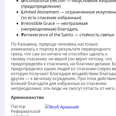
U
nconditional Election — безусловное избран
(предопределение)
L
imited Atonement — ограниченное искуплен
(то есть спасение избранных)
I
rresistible Grace — неотразимая
(непреодолимая) благодать
P
erseverance of the Saints — стойкость святых
По Кальвину, природа человека настолько
изменилась к пороку в результате первородного
греха, что сам он ничего не способен сделать к
своему спасению: ни верой (он верит потому, что
предопределён к спасению), ни благими делами. Б
предопределил одних людей ко спасению (через ве
которую получают благодаря воздействию благодат
других — к вечному осуждению. При этом действие
Божьей благодати для избранных ко спасению
непреодолимо: эти люди не смогут отпасть от него.
Арминианство
Пастор
Реформатской