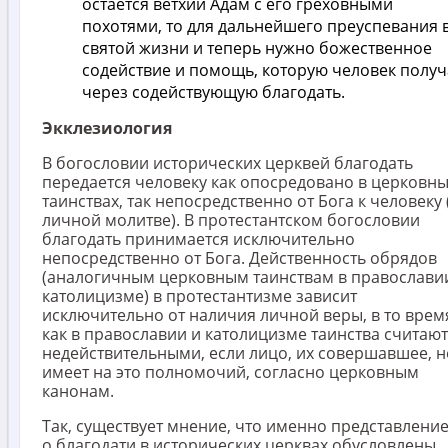
остается ветхий Адам с его греховными
похотями, то для дальнейшего преуспевания 
святой жизни и теперь нужно божественное
содействие и помощь, которую человек получ
через содействующую благодать.
Экклезиология
В богословии исторических церквей благодать
передается человеку как опосредовано в церковн
таинствах, так непосредственно от Бога к человеку 
личной молитве). В протестантском богословии
благодать принимается исключительно
непосредственно от Бога. Действенность обрядов
(аналогичным церковным таинствам в православи
католицизме) в протестантизме зависит
исключительно от наличия личной веры, в то врем
как в православии и католицизме таинства считают
недействительными, если лицо, их совершавшее, н
имеет на это полномочий, согласно церковным
канонам.
Так, существует мнение, что именно представлени
о благодати в исторических церквах обусловлены