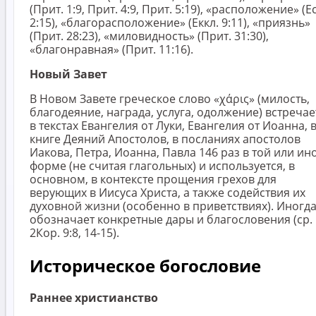
(Прит. 1:9, Прит. 4:9, Прит. 5:19), «расположение» (Е
2:15), «благорасположение» (Еккл. 9:11), «приязнь»
(Прит. 28:23), «миловидность» (Прит. 31:30),
«благонравная» (Прит. 11:16).
Новый Завет
В Новом Завете греческое слово «χάρις» (милость,
благодеяние, награда, услуга, одолжение) встречае
в текстах Евангелия от Луки, Евангелия от Иоанна, 
книге Деяний Апостолов, в посланиях апостолов
Иакова, Петра, Иоанна, Павла 146 раз в той или ин
форме (не считая глагольных) и используется, в
основном, в контексте прощения грехов для
верующих в Иисуса Христа, а также содействия их
духовной жизни (особенно в приветствиях). Иногд
обозначает конкретные дары и благословения (ср.
2Кор. 9:8, 14-15).
Историческое богословие
Раннее христианство