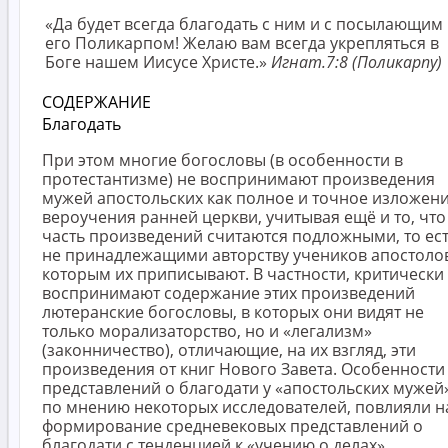
«Да будет всегда благодать с ним и с посылающим
его Поликарпом! Желаю вам всегда укрепляться в
Боге нашем Иисусе Христе.»
Игнат.7:8 (Поликарпу)
СОДЕРЖАНИЕ
Благодать
При этом многие богословы (в особенности в
протестантизме) не воспринимают произведения
мужей апостольских как полное и точное изложен
вероучения ранней церкви, учитывая ещё и то, что
часть произведений считаются подложными, то ес
не принадлежащими авторству учеников апостоло
которым их приписывают. В частности, критически
воспринимают содержание этих произведений
лютеранские богословы, в которых они видят не
только морализаторство, но и «легализм»
(законничество), отличающие, на их взгляд, эти
произведения от книг Нового Завета. Особенности
представлений о благодати у «апостольских мужей»
по мнению некоторых исследователей, повлияли н
формирование средневековых представлений о
благодати с тенденцией к «учению о делах».