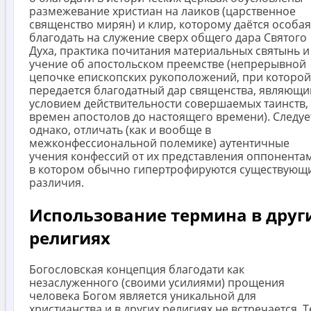
размежевание христиан на лаиков (царственное
священство мирян) и клир, которому даётся особая
благодать на служение сверх общего дара Святого
Духа, практика почитания материальных святынь и
учение об апостольском преемстве (непрерывной
цепочке епископских рукоположений, при которой
передается благодатный дар священства, являющи
условием действительности совершаемых таинств,
времен апостолов до настоящего времени). Следуе
однако, отличать (как и вообще в
межконфессиональной полемике) аутентичные
учения конфессий от их представления оппонента
в котором обычно гипертрофируются существующ
различия.
Использование термина в друг
религиях
Богословская концепция благодати как
незаслуженного (своими усилиями) прощения
человека Богом является уникальной для
христианства и в других религиях не встречается. 