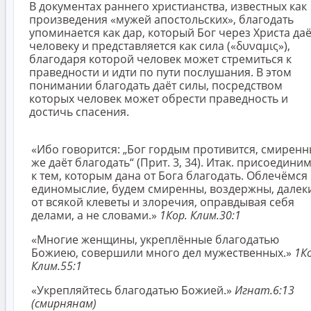
В документах раннего христианства, известных как
произведения «мужей апостольских», благодать
упоминается как дар, который Бог через Христа даё
человеку и представляется как сила («δυναμις»),
благодаря которой человек может стремиться к
праведности и идти по пути послушания. В этом
понимании благодать даёт силы, посредством
которых человек может обрести праведность и
достичь спасения.
«Ибо говорится: „Бог гордым противится, смирен
же даёт благодать“ (Прит. 3, 34). Итак. присоедини
к тем, которым дана от Бога благодать. Облечёмся 
единомыслие, будем смиренны, воздержны, далек
от всякой клеветы и злоречия, оправдывая себя
делами, а не словами.»
1Кор. Клим.30:1
«Многие женщины, укреплённые благодатью
Божиею, совершили много дел мужественных.»
1Ко
Клим.55:1
«Укрепляйтесь благодатью Божией.»
Игнат.6:13
(смирнянам)