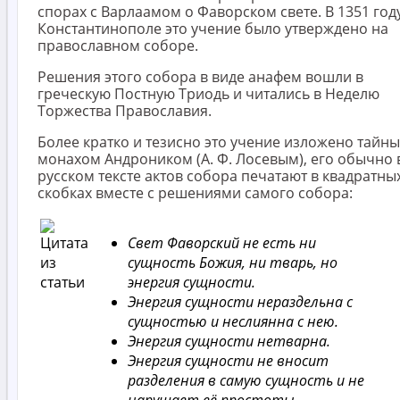
спорах с Варлаамом о Фаворском свете. В 1351 год
Константинополе это учение было утверждено на
православном соборе.
Решения этого собора в виде анафем вошли в
греческую Постную Триодь и читались в Неделю
Торжества Православия.
Более кратко и тезисно это учение изложено тайн
монахом Андроником (А. Ф. Лосевым), его обычно 
русском тексте актов собора печатают в квадратны
скобках вместе с решениями самого собора:
Свет Фаворский не есть ни
сущность Божия, ни тварь, но
энергия сущности.
Энергия сущности нераздельна с
сущностью и неслиянна с нею.
Энергия сущности нетварна.
Энергия сущности не вносит
разделения в самую сущность и не
нарушает её простоты.