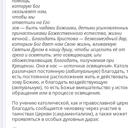
помощь,
которую Бог
оказывает нам,
чтобы мы
ответили на Его
зов — быть чадами Божиими, детьми усыновленным
причастниками Божественного естества, жизни
вечной… Благодать Христова — безвозмездный дар,
которым Бог дает нам Свою жизнь, вливаемую
Святым Духом в нашу душу, чтобы исцелить её от
греха и освятить: это освящающая, или
обожествляющая
, благодать, получаемая при
Крещении. Она в нас — источник освящения»
. Катол
различают постоянную (
габитуальную
) благодать, 
есть постоянное расположение жить и действовать
зову Божию, и благодать воздействующую
(
актуальную
), то есть Божье вмешательство у исто
обращения или в процессе освящения.
По учению католической, как и православной церк
благодать сообщается человеку через участие в
таинствах Церкви (сакраментализм), а также может
проявляться в особых духовных дарах: