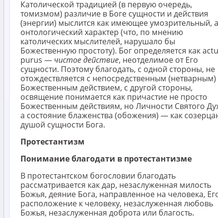
Католической традицией (в первую очередь,
томизмом) различие в Боге сущности и действия
(энергии) мыслится как имеющее умозрительный, а
онтологический характер (что, по мнению
католических мыслителей, нарушало бы
Божественную простоту). Бог определяется как act
purus —
чистое действие
, неотделимое от Его
сущности. Поэтому благодать, с одной стороны, не
отождествляется с непосредственным (нетварным)
Божественным действием, с другой стороны,
освящение понимается как причастие не просто
Божественным действиям, но Личности Святого Дух
а состояние блаженства (обожения) — как созерца
душой сущности Бога.
Протестантизм
Понимание благодати в протестантизме
В протестантском богословии благодать
рассматривается как дар, незаслуженная милость
Божья, деяние Бога, направленное на человека, Ег
расположение к человеку, незаслуженная любовь
Божья, незаслуженная доброта или благость.