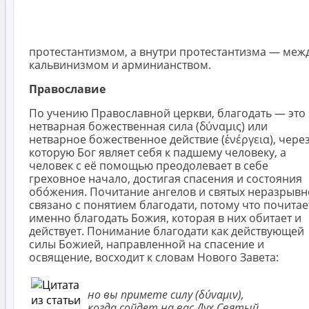
протестантизмом, а внутри протестантизма — меж
кальвинизмом и арминианством.
Православие
По учению Православной церкви, благодать — это
нетварная божественная сила (δύναμις) или
нетварное божественное действие (ἐνέργεια), чере
которую Бог являет себя к падшему человеку, а
человек с её помощью преодолевает в себе
греховное начало, достигая спасения и состояния
обо́жения. Почитание ангелов и святых неразрывн
связано с понятием благодати, потому что почитае
именно благодать Божия, которая в них обитает и
действует. Понимание благодати как действующей
силы Божией, направленной на спасение и
освящение, восходит к словам Нового Завета:
но вы при­мете силу (δύναμιν),
когда сойдет на вас Дух Святый