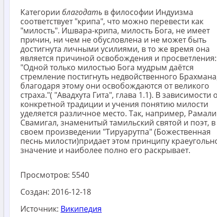
Категории
благодать
в философии Индуизма
соответствует "крипа", что можно перевести как
"милость". Ишвара-крипа, милость Бога, не имеет
причин, ни чем не обусловлена и не может быть
достигнута личными усилиями, в то же время она
является причиной освобождения и просветления:
"Одной только милостью Бога мудрым даётся
стремление постигнуть недвойственного Брахмана
благодаря этому они освобождаются от великого
страха."( "Авадхута Гита", глава 1.1). В зависимости 
конкретной традиции и учения понятию милости
уделяется различное место. Так, например, Рамали
Свамигал, знаменитый тамильский святой и поэт, в
своем произведении "Тируарутпа" (Божественная
песнь милости)придает этом принципу краеугольн
значение и наиболее полно его раскрывает.
Просмотров:
5540
Создан:
2016-12-18
Источник:
Википедия