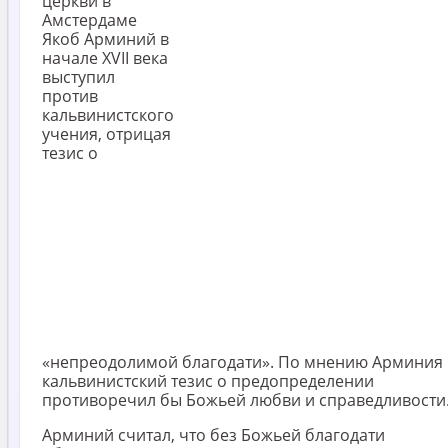
церкви в
Амстердаме
Якоб Арминий в
начале XVII века
выступил
против
кальвинистского
учения, отрицая
тезис о
«непреодолимой благодати». По мнению Арминия
кальвинистский тезис о предопределении
противоречил бы Божьей любви и справедливости
Арминий считал, что без Божьей благодати