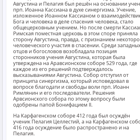
Августина и Пелагия был решён на основании уче
прп. Иоанна Кассиана в духе синергизма. Учение,
изложенное Иоанном Кассианом о взаимодействи
Бога и человека в деле спасения человека, стало
общецерковным учением. Но после смерти Кассиа
Римская поместная церковь в этом споре приняла
сторону Августина, правда, с признанием некоторо
человеческого участия в спасении. Среди западны
отцов и богословов возобладала позиция
сторонников учения Августина, которая была
утверждена на Аравсионском соборе 529 года, где
каждое из его решений подтверждалось
высказываниями Августина. Собор отступил от
принципа синергизма, который исповедовал в
вопросе благодати и свободы воли прп. Иоанн
Римлянин и его последователи. Решения
Арвсионского собора по этому вопросу были
одобрены папой Бонифацием II.
На Карфагенском соборе 412 года был осуждён
ученик Пелагия Целлестий, а на Карфагенском соб
416 года осуждение было распространено и на
Пелагия.