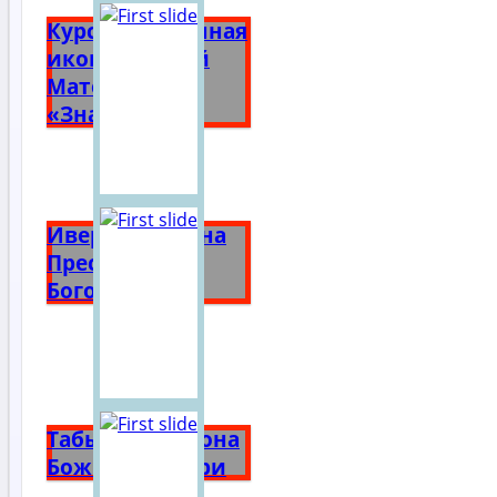
Курская Коренная
икона Божией
Матери
«Знамение»
Иверская икона
Пресвятой
Богородицы
Табынская икона
Божией Матери