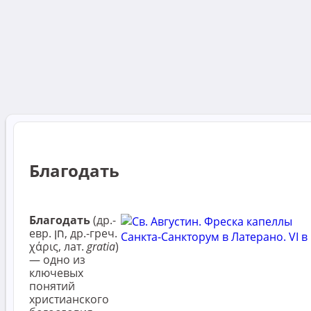
Благодать
Благодать
(др.-
евр. חן‎, др.-греч.
χάρις, лат.
gratia
)
— одно из
ключевых
понятий
христианского